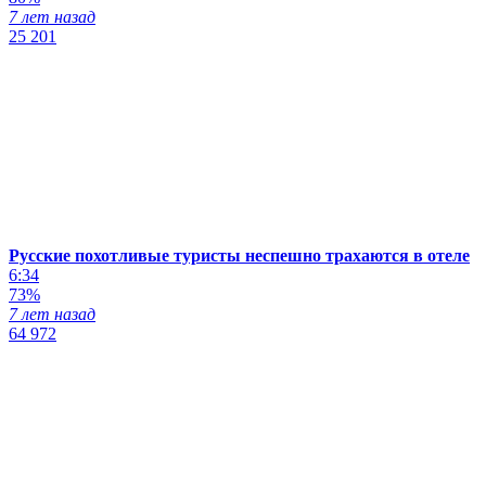
7 лет назад
25 201
Русские похотливые туристы неспешно трахаются в отеле
6:34
73%
7 лет назад
64 972