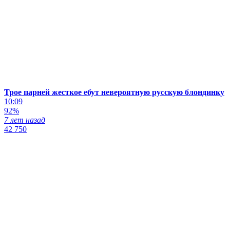
Трое парней жесткое ебут невероятную русскую блондинку
10:09
92%
7 лет назад
42 750